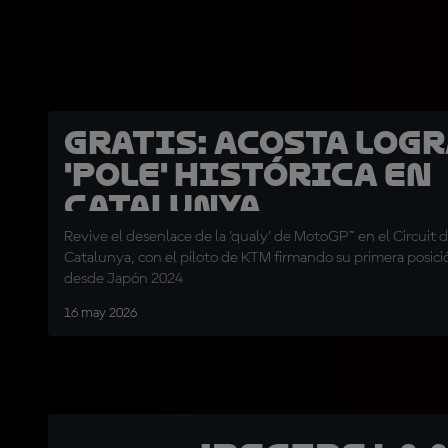
GRATIS: Acosta logr
'pole' histórica en
Catalunya
Revive el desenlace de la 'qualy' de MotoGP™ en el Circuit 
Catalunya, con el piloto de KTM firmando su primera posició
desde Japón 2024
16 may 2026