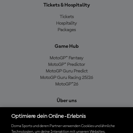
Tickets & Hospitality
Tickets
Hospitality
Packages
Game Hub
MotoGP™ Fantasy
MotoGP™ Predictor
MotoGP Guru Predict
MotoGP Guru Racing 25/26
MotoGP™26
Über uns
MotoGP Group
Optimiere dein Online-Erlebnis
Cookie-Richtlinien
Geschäftsbedingungen
Dorna Sports und deren Partner verwenden Cookies und ähnliche
Technologien, um deine Interaktion mit unseren Websites,
Datenschutzrichtlinien