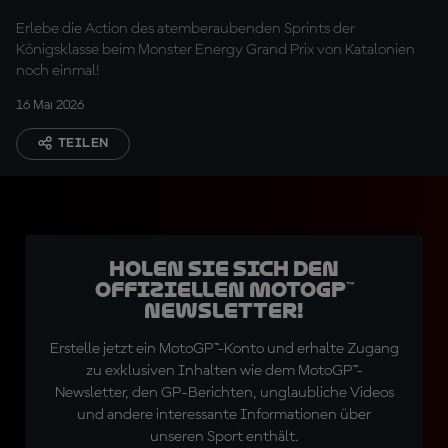
Tissot Sprints
Erlebe die Action des atemberaubenden Sprints der
Königsklasse beim Monster Energy Grand Prix von Katalonien
noch einmal!
16 Mai 2026
TEILEN
Holen Sie sich den
offiziellen MotoGP™
Newsletter!
Erstelle jetzt ein MotoGP™-Konto und erhalte Zugang
zu exklusiven Inhalten wie dem MotoGP™-
Newsletter, den GP-Berichten, unglaubliche Videos
und andere interessante Informationen über
unseren Sport enthält.