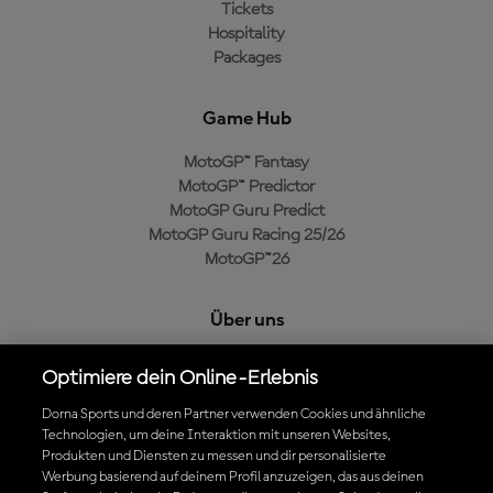
Tickets
Hospitality
Packages
Game Hub
MotoGP™ Fantasy
MotoGP™ Predictor
MotoGP Guru Predict
MotoGP Guru Racing 25/26
MotoGP™26
Über uns
MotoGP Group
Optimiere dein Online-Erlebnis
Cookie-Richtlinien
Geschäftsbedingungen
Dorna Sports und deren Partner verwenden Cookies und ähnliche
Technologien, um deine Interaktion mit unseren Websites,
Datenschutzrichtlinien
Produkten und Diensten zu messen und dir personalisierte
Kaufrichtlinie
Werbung basierend auf deinem Profil anzuzeigen, das aus deinen