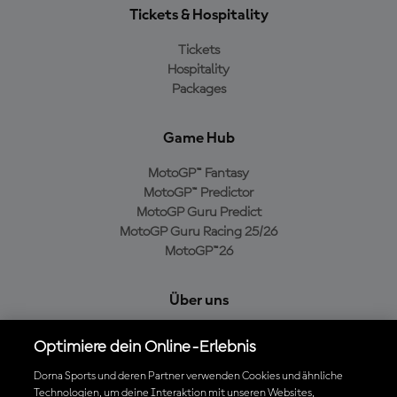
Tickets & Hospitality
Tickets
Hospitality
Packages
Game Hub
MotoGP™ Fantasy
MotoGP™ Predictor
MotoGP Guru Predict
MotoGP Guru Racing 25/26
MotoGP™26
Über uns
MotoGP Group
Optimiere dein Online-Erlebnis
Cookie-Richtlinien
Geschäftsbedingungen
Dorna Sports und deren Partner verwenden Cookies und ähnliche
Technologien, um deine Interaktion mit unseren Websites,
Datenschutzrichtlinien