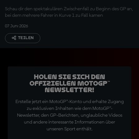
Sturz in Kurve 1 aus
Schau dir den spektakulären Zwischenfall zu Beginn des GP an,
bei dem mehrere Fahrer in Kurve 1 zu Fall kamen
07 Juni 2026
TEILEN
Holen Sie sich den
offiziellen MotoGP™
Newsletter!
Erstelle jetzt ein MotoGP™-Konto und erhalte Zugang
zu exklusiven Inhalten wie dem MotoGP™-
Newsletter, den GP-Berichten, unglaubliche Videos
und andere interessante Informationen über
unseren Sport enthält.