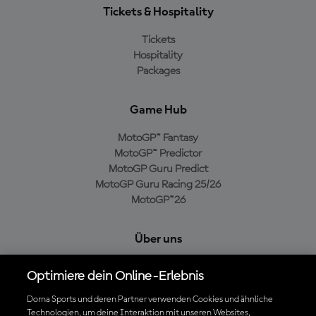
Tickets & Hospitality
Tickets
Hospitality
Packages
Game Hub
MotoGP™ Fantasy
MotoGP™ Predictor
MotoGP Guru Predict
MotoGP Guru Racing 25/26
MotoGP™26
Über uns
MotoGP Group
Optimiere dein Online-Erlebnis
Cookie-Richtlinien
Geschäftsbedingungen
Dorna Sports und deren Partner verwenden Cookies und ähnliche
Technologien, um deine Interaktion mit unseren Websites,
Datenschutzrichtlinien