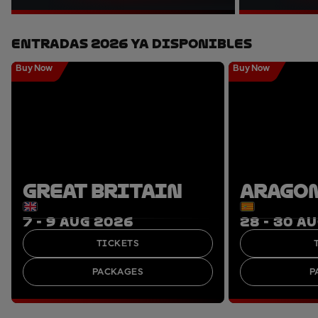
Entradas 2026 Ya Disponibles
Buy Now
Buy Now
GREAT BRITAIN
ARAGO
7 - 9 AUG 2026
28 - 30 A
TICKETS
PACKAGES
P