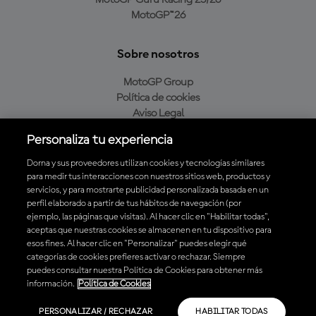
MotoGP Guru Racing 25/26
MotoGP™26
Sobre nosotros
MotoGP Group
Política de cookies
Aviso Legal
Política de privacidad
Personaliza tu experiencia
Política de compra
Dorna y sus proveedores utilizan cookies y tecnologías similares
para medir tus interacciones con nuestros sitios web, productos y
servicios, y para mostrarte publicidad personalizada basada en un
Descarga la aplicación oficial de MotoGP™
perfil elaborado a partir de tus hábitos de navegación (por
ejemplo, las páginas que visitas). Al hacer clic en "Habilitar todas",
aceptas que nuestras cookies se almacenen en tu dispositivo para
esos fines. Al hacer clic en "Personalizar" puedes elegir qué
categorías de cookies prefieres activar o rechazar. Siempre
puedes consultar nuestra Política de Cookies para obtener más
© 2026 MotoGP Sports Entertainment Group. Todos los derechos
información.
Política de Cookies
reservados. Todas las marcas son propiedad de sus respectivos dueños.
PERSONALIZAR / RECHAZAR
HABILITAR TODAS