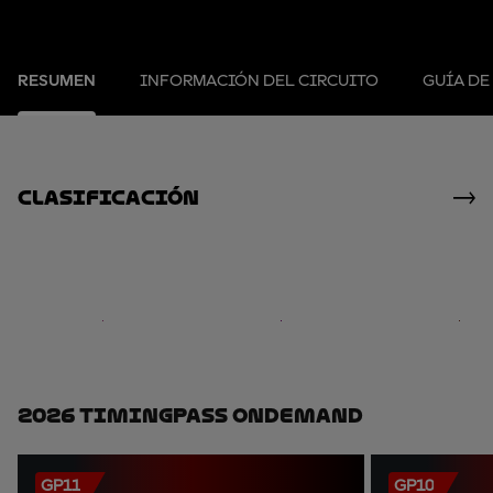
RESUMEN
INFORMACIÓN DEL CIRCUITO
GUÍA DE
clasificación
2026 TimingPass OnDemand
GP11
GP10