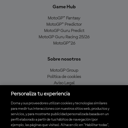
Game Hub
MotoGP™ Fantasy
MotoGP™ Predictor
MotoGP Guru Predict
MotoGP Guru Racing 25/26
MotoGP™26
Sobre nosotros
MotoGP Group
Política de cookies
Aviso Legal
Política de privacidad
Personaliza tu experiencia
Política de compra
Dorna y sus proveedores utilizan cookies y tecnologías similares
para medir tus interacciones con nuestros sitios web, productos y
servicios, y para mostrarte publicidad personalizada basada en un
Descarga la aplicación oficial de MotoGP™
perfil elaborado a partir de tus hábitos de navegación (por
ejemplo, las páginas que visitas). Al hacer clic en "Habilitar todas",