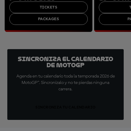
TICKETS
PACKAGES
P
Sincroniza el calendario
de MotoGP
Agenda en tu calendario toda la temporada 2026 de
MotoGP™. Sincronízalo y no te pierdas ninguna
carrera.
SINCRONIZA TU CALENDARIO