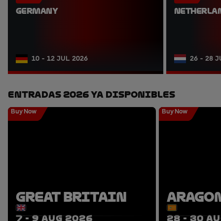
GERMANY
NETHERLA
10 - 12 JUL 2026
26 - 28 
Entradas 2026 Ya Disponibles
Buy Now
Buy Now
GREAT BRITAIN
ARAGO
7 - 9 AUG 2026
28 - 30 A