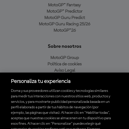
MotoGP™ Fantasy
MotoGP™ Predictor
MotoGP Guru Predict
MotoGP Guru Racing 25/26
MotoGP™26
Sobre nosotros
MotoGP Group
Política de cookies
Aviso Legal
Política de privacidad
Personaliza tu experiencia
Política de compra
Dorna y sus proveedores utilizan cookies y tecnologías similares
para medir tus interacciones con nuestros sitios web, productos y
servicios, y para mostrarte publicidad personalizada basada en un
Descarga la aplicación oficial de MotoGP™
perfil elaborado a partir de tus hábitos de navegación (por
ejemplo, las páginas que visitas). Al hacer clic en "Habilitar todas",
aceptas que nuestras cookies se almacenen en tu dispositivo para
esos fines. Al hacer clic en "Personalizar" puedes elegir qué