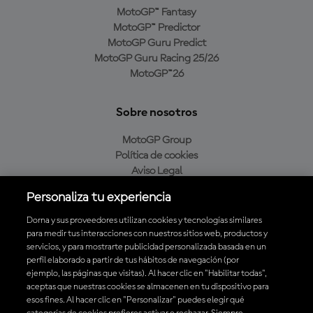
MotoGP™ Fantasy
MotoGP™ Predictor
MotoGP Guru Predict
MotoGP Guru Racing 25/26
MotoGP™26
Sobre nosotros
MotoGP Group
Política de cookies
Aviso Legal
Política de privacidad
Personaliza tu experiencia
Política de compra
Dorna y sus proveedores utilizan cookies y tecnologías similares
para medir tus interacciones con nuestros sitios web, productos y
servicios, y para mostrarte publicidad personalizada basada en un
Descarga la aplicación oficial de MotoGP™
perfil elaborado a partir de tus hábitos de navegación (por
ejemplo, las páginas que visitas). Al hacer clic en "Habilitar todas",
aceptas que nuestras cookies se almacenen en tu dispositivo para
esos fines. Al hacer clic en "Personalizar" puedes elegir qué