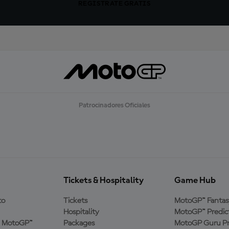
REGÍSTRATE GRATIS
Patrocinadores Oficiales
Tickets & Hospitality
Game Hub
to
Tickets
MotoGP™ Fantas
Hospitality
MotoGP™ Predic
a MotoGP™
Packages
MotoGP Guru Pr