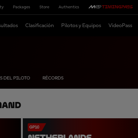
ity
Packages
Store
Authentics
ultados
Clasificación
Pilotos y Equipos
VideoPass
S DEL PILOTO
RÉCORDS
mand
GP10
NETHERLANDS