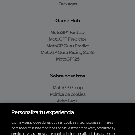
Packages
Game Hub
MotoGP™ Fantasy
MotoGP™ Predictor
MotoGP Guru Predict
MotoGP Guru Racing 25/26
MotoGP™26
Sobre nosotros
MotoGP Group
Política de cookies
Aviso Legal
Política de privacidad
Personaliza tu experiencia
Política de compra
Dorna y sus proveedores utilizan cookies y tecnologías similares
para medir tus interacciones con nuestros sitios web, productos y
servicios, y para mostrarte publicidad personalizada basada en un