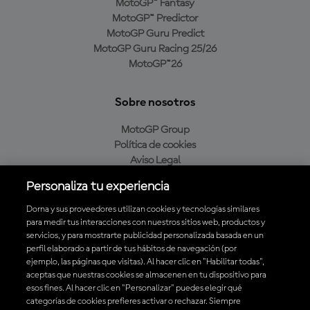
MotoGP™ Fantasy
MotoGP™ Predictor
MotoGP Guru Predict
MotoGP Guru Racing 25/26
MotoGP™26
Sobre nosotros
MotoGP Group
Política de cookies
Aviso Legal
Política de privacidad
Personaliza tu experiencia
Política de compra
Dorna y sus proveedores utilizan cookies y tecnologías similares
para medir tus interacciones con nuestros sitios web, productos y
servicios, y para mostrarte publicidad personalizada basada en un
Descarga la aplicación oficial de MotoGP™
perfil elaborado a partir de tus hábitos de navegación (por
ejemplo, las páginas que visitas). Al hacer clic en "Habilitar todas",
aceptas que nuestras cookies se almacenen en tu dispositivo para
esos fines. Al hacer clic en "Personalizar" puedes elegir qué
categorías de cookies prefieres activar o rechazar. Siempre