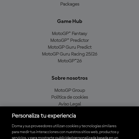
Packages
Game Hub
MotoGP™ Fantasy
MotoGP™ Predictor
MotoGP Guru Predict
MotoGP Guru Racing 25/26
MotoGP™26
Sobre nosotros
MotoGP Group
Política de cookies
Aviso Legal
Política de privacidad
Personaliza tu experiencia
Política de compra
Dorna y sus proveedores utilizan cookies y tecnologías similares
para medir tus interacciones con nuestros sitios web, productos y
servicios, y para mostrarte publicidad personalizada basada en un