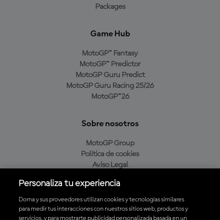
Packages
Game Hub
MotoGP™ Fantasy
MotoGP™ Predictor
MotoGP Guru Predict
MotoGP Guru Racing 25/26
MotoGP™26
Sobre nosotros
MotoGP Group
Política de cookies
Aviso Legal
Política de privacidad
Personaliza tu experiencia
Política de compra
Dorna y sus proveedores utilizan cookies y tecnologías similares
para medir tus interacciones con nuestros sitios web, productos y
servicios, y para mostrarte publicidad personalizada basada en un