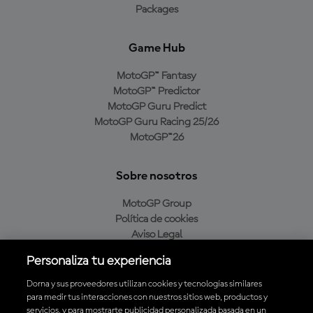
Packages
Game Hub
MotoGP™ Fantasy
MotoGP™ Predictor
MotoGP Guru Predict
MotoGP Guru Racing 25/26
MotoGP™26
Sobre nosotros
MotoGP Group
Política de cookies
Aviso Legal
Política de privacidad
Personaliza tu experiencia
Política de compra
Dorna y sus proveedores utilizan cookies y tecnologías similares
para medir tus interacciones con nuestros sitios web, productos y
servicios, y para mostrarte publicidad personalizada basada en un