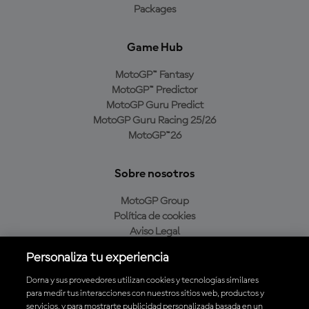
Packages
Game Hub
MotoGP™ Fantasy
MotoGP™ Predictor
MotoGP Guru Predict
MotoGP Guru Racing 25/26
MotoGP™26
Sobre nosotros
MotoGP Group
Política de cookies
Aviso Legal
Política de privacidad
Personaliza tu experiencia
Política de compra
Dorna y sus proveedores utilizan cookies y tecnologías similares
para medir tus interacciones con nuestros sitios web, productos y
servicios, y para mostrarte publicidad personalizada basada en un