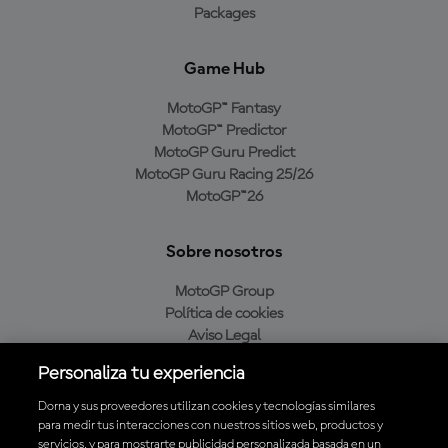
Packages
Game Hub
MotoGP™ Fantasy
MotoGP™ Predictor
MotoGP Guru Predict
MotoGP Guru Racing 25/26
MotoGP™26
Sobre nosotros
MotoGP Group
Política de cookies
Aviso Legal
Política de privacidad
Personaliza tu experiencia
Política de compra
Dorna y sus proveedores utilizan cookies y tecnologías similares
para medir tus interacciones con nuestros sitios web, productos y
servicios, y para mostrarte publicidad personalizada basada en un