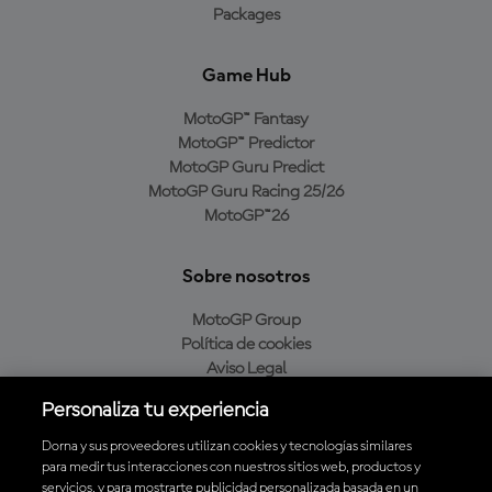
Packages
Game Hub
MotoGP™ Fantasy
MotoGP™ Predictor
MotoGP Guru Predict
MotoGP Guru Racing 25/26
MotoGP™26
Sobre nosotros
MotoGP Group
Política de cookies
Aviso Legal
Política de privacidad
Personaliza tu experiencia
Política de compra
Dorna y sus proveedores utilizan cookies y tecnologías similares
para medir tus interacciones con nuestros sitios web, productos y
servicios, y para mostrarte publicidad personalizada basada en un