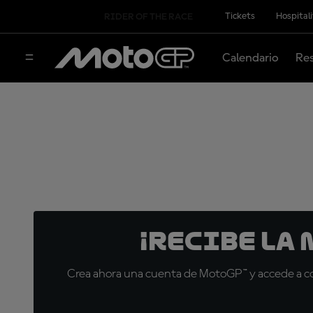
Tickets
Hospital
RIDER OF THE RACE
Calendario
Res
¡Recibe la
Crea ahora una cuenta de MotoGP™ y accede a con