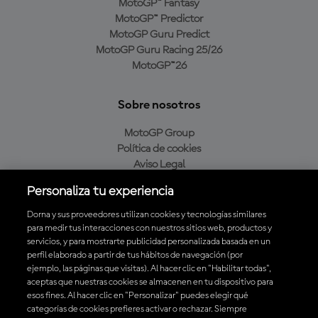
MotoGP™ Fantasy
MotoGP™ Predictor
MotoGP Guru Predict
MotoGP Guru Racing 25/26
MotoGP™26
Sobre nosotros
MotoGP Group
Política de cookies
Aviso Legal
Política de privacidad
Personaliza tu experiencia
Política de compra
Dorna y sus proveedores utilizan cookies y tecnologías similares
para medir tus interacciones con nuestros sitios web, productos y
servicios, y para mostrarte publicidad personalizada basada en un
Descarga la aplicación oficial de MotoGP™
perfil elaborado a partir de tus hábitos de navegación (por
ejemplo, las páginas que visitas). Al hacer clic en "Habilitar todas",
aceptas que nuestras cookies se almacenen en tu dispositivo para
esos fines. Al hacer clic en "Personalizar" puedes elegir qué
categorías de cookies prefieres activar o rechazar. Siempre