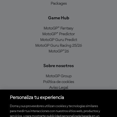
Packages
Game Hub
MotoGP™ Fantasy
MotoGP™ Predictor
MotoGP Guru Predict
MotoGP Guru Racing 25/26
MotoGP™26
Sobre nosotros
MotoGP Group
Política de cookies
Aviso Legal
Política de privacidad
Personaliza tu experiencia
Política de compra
Dorna y sus proveedores utilizan cookies y tecnologías similares
para medir tus interacciones con nuestros sitios web, productos y
servicios, y para mostrarte publicidad personalizada basada en un