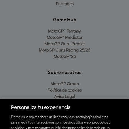
Packages
Game Hub
MotoGP™ Fantasy
MotoGP™ Predictor
MotoGP Guru Predict
MotoGP Guru Racing 25/26
MotoGP™26
Sobre nosotros
MotoGP Group
Política de cookies
Aviso Legal
Política de privacidad
Personaliza tu experiencia
Política de compra
Dorna y sus proveedores utilizan cookies y tecnologías similares
para medir tus interacciones con nuestros sitios web, productos y
servicios, y para mostrarte publicidad personalizada basada en un