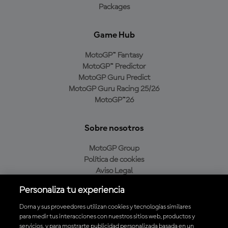
Packages
Game Hub
MotoGP™ Fantasy
MotoGP™ Predictor
MotoGP Guru Predict
MotoGP Guru Racing 25/26
MotoGP™26
Sobre nosotros
MotoGP Group
Política de cookies
Aviso Legal
Política de privacidad
Personaliza tu experiencia
Política de compra
Dorna y sus proveedores utilizan cookies y tecnologías similares
para medir tus interacciones con nuestros sitios web, productos y
servicios, y para mostrarte publicidad personalizada basada en un