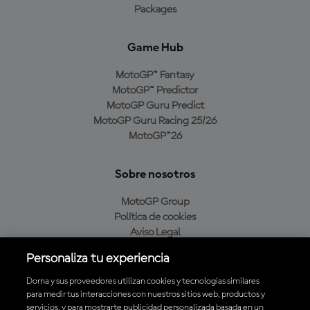
Packages
Game Hub
MotoGP™ Fantasy
MotoGP™ Predictor
MotoGP Guru Predict
MotoGP Guru Racing 25/26
MotoGP™26
Sobre nosotros
MotoGP Group
Política de cookies
Aviso Legal
Política de privacidad
Personaliza tu experiencia
Política de compra
Dorna y sus proveedores utilizan cookies y tecnologías similares
para medir tus interacciones con nuestros sitios web, productos y
servicios, y para mostrarte publicidad personalizada basada en un