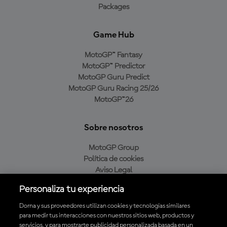
Packages
Game Hub
MotoGP™ Fantasy
MotoGP™ Predictor
MotoGP Guru Predict
MotoGP Guru Racing 25/26
MotoGP™26
Sobre nosotros
MotoGP Group
Política de cookies
Aviso Legal
Política de privacidad
Personaliza tu experiencia
Política de compra
Dorna y sus proveedores utilizan cookies y tecnologías similares
para medir tus interacciones con nuestros sitios web, productos y
servicios, y para mostrarte publicidad personalizada basada en un