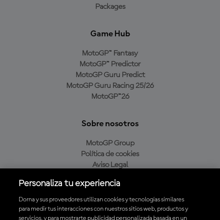
Packages
Game Hub
MotoGP™ Fantasy
MotoGP™ Predictor
MotoGP Guru Predict
MotoGP Guru Racing 25/26
MotoGP™26
Sobre nosotros
MotoGP Group
Política de cookies
Aviso Legal
Política de privacidad
Personaliza tu experiencia
Política de compra
Dorna y sus proveedores utilizan cookies y tecnologías similares
para medir tus interacciones con nuestros sitios web, productos y
servicios, y para mostrarte publicidad personalizada basada en un