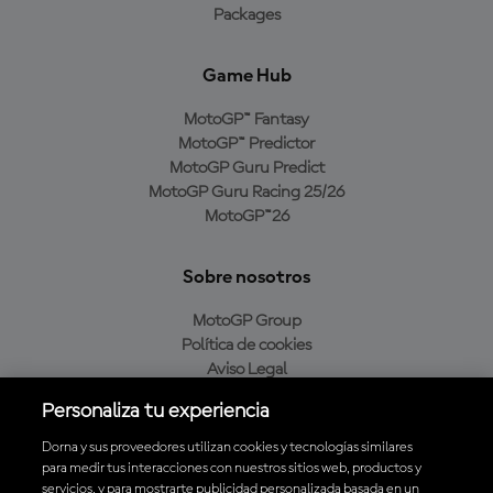
Packages
Game Hub
MotoGP™ Fantasy
MotoGP™ Predictor
MotoGP Guru Predict
MotoGP Guru Racing 25/26
MotoGP™26
Sobre nosotros
MotoGP Group
Política de cookies
Aviso Legal
Política de privacidad
Personaliza tu experiencia
Política de compra
Dorna y sus proveedores utilizan cookies y tecnologías similares
para medir tus interacciones con nuestros sitios web, productos y
servicios, y para mostrarte publicidad personalizada basada en un