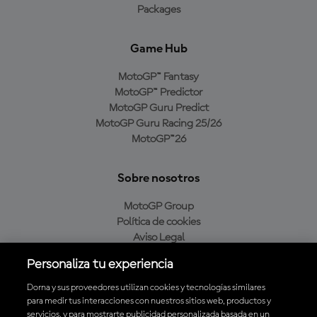
Packages
Game Hub
MotoGP™ Fantasy
MotoGP™ Predictor
MotoGP Guru Predict
MotoGP Guru Racing 25/26
MotoGP™26
Sobre nosotros
MotoGP Group
Política de cookies
Aviso Legal
Política de privacidad
Personaliza tu experiencia
Política de compra
Dorna y sus proveedores utilizan cookies y tecnologías similares
para medir tus interacciones con nuestros sitios web, productos y
servicios, y para mostrarte publicidad personalizada basada en un