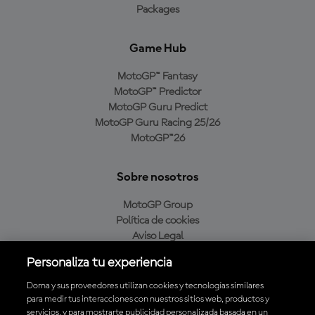
Packages
Game Hub
MotoGP™ Fantasy
MotoGP™ Predictor
MotoGP Guru Predict
MotoGP Guru Racing 25/26
MotoGP™26
Sobre nosotros
MotoGP Group
Política de cookies
Aviso Legal
Política de privacidad
Personaliza tu experiencia
Política de compra
Dorna y sus proveedores utilizan cookies y tecnologías similares
para medir tus interacciones con nuestros sitios web, productos y
servicios, y para mostrarte publicidad personalizada basada en un