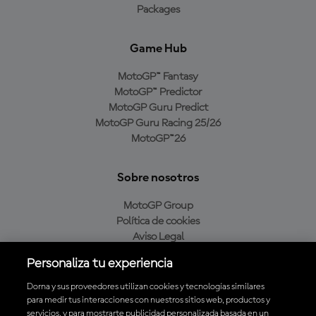
Packages
Game Hub
MotoGP™ Fantasy
MotoGP™ Predictor
MotoGP Guru Predict
MotoGP Guru Racing 25/26
MotoGP™26
Sobre nosotros
MotoGP Group
Política de cookies
Aviso Legal
Política de privacidad
Personaliza tu experiencia
Política de compra
Dorna y sus proveedores utilizan cookies y tecnologías similares
para medir tus interacciones con nuestros sitios web, productos y
servicios, y para mostrarte publicidad personalizada basada en un