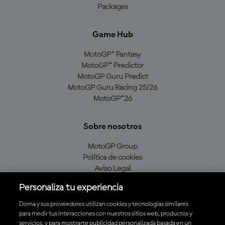
Packages
Game Hub
MotoGP™ Fantasy
MotoGP™ Predictor
MotoGP Guru Predict
MotoGP Guru Racing 25/26
MotoGP™26
Sobre nosotros
MotoGP Group
Política de cookies
Aviso Legal
Política de privacidad
Personaliza tu experiencia
Política de compra
Dorna y sus proveedores utilizan cookies y tecnologías similares
para medir tus interacciones con nuestros sitios web, productos y
servicios, y para mostrarte publicidad personalizada basada en un