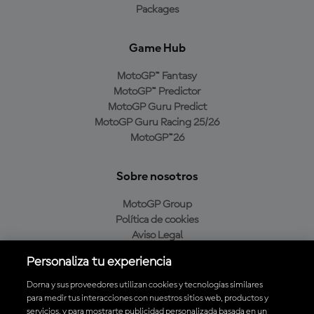
Packages
Game Hub
MotoGP™ Fantasy
MotoGP™ Predictor
MotoGP Guru Predict
MotoGP Guru Racing 25/26
MotoGP™26
Sobre nosotros
MotoGP Group
Política de cookies
Aviso Legal
Política de privacidad
Personaliza tu experiencia
Política de compra
Dorna y sus proveedores utilizan cookies y tecnologías similares
para medir tus interacciones con nuestros sitios web, productos y
servicios, y para mostrarte publicidad personalizada basada en un