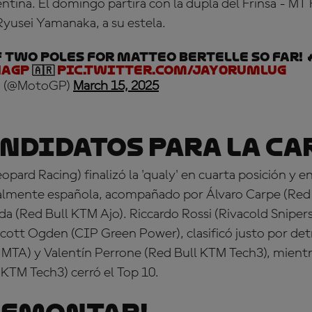
ntina. El domingo partirá con la dupla del Frinsa - MT
Ryusei Yamanaka, a su estela.
 two poles for Matteo Bertelle so far! 🔥
naGP
🇦🇷
pic.twitter.com/jay0RuMlUg
 (@MotoGP)
March 15, 2025
ndidatos para la ca
pard Racing) finalizó la 'qualy' en cuarta posición y 
almente española, acompañado por Álvaro Carpe (Red 
a (Red Bull KTM Ajo). Riccardo Rossi (Rivacold Sniper
cott Ogden (CIP Green Power)
, clasificó justo por de
MTA) y Valentín Perrone (Red Bull KTM Tech3), mientr
 KTM Tech3) cerró el Top 10.