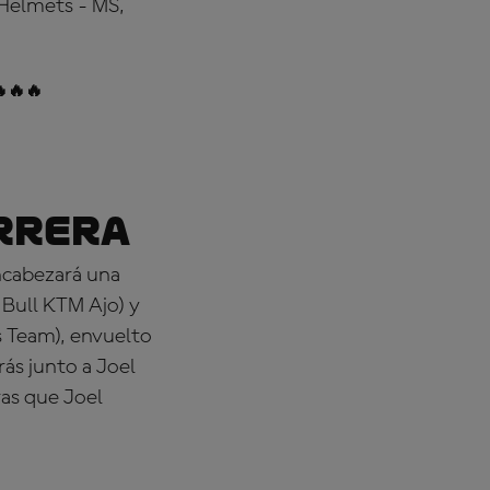
 Helmets - MS,
🔥🔥
rrera
encabezará una
Bull KTM Ajo) y
s Team), envuelto
trás junto a Joel
as que Joel