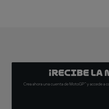
¡Recibe la
Crea ahora una cuenta de MotoGP™ y accede a con