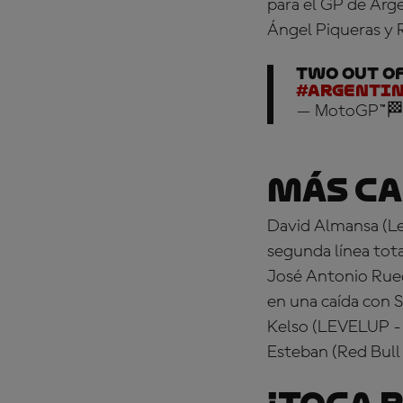
para el GP de Arge
Ángel Piqueras y 
Two out of
#Argenti
— MotoGP™🏁
Más ca
David Almansa (Leo
segunda línea tot
José Antonio Rued
en una caída con
S
Kelso (LEVELUP - 
Esteban (Red Bull