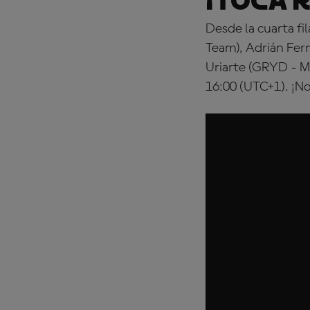
¡Toca 
Desde la cuarta f
Team), Adrián Fer
Uriarte (GRYD - Ml
16:00 (UTC+1). ¡No 