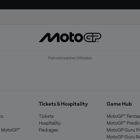
Patrocinadores Oficiales
Tickets & Hospitality
Game Hub
to
Tickets
MotoGP™ Fantas
Hospitality
MotoGP™ Predic
a MotoGP™
Packages
MotoGP Guru Pr
MotoGP Guru Ra