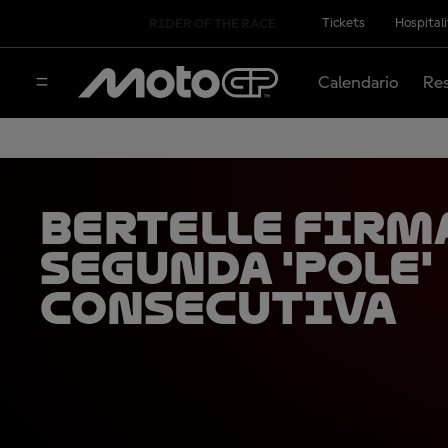
Tickets
Hospital
RIDER OF THE RACE
Calendario
Res
Bertelle firm
segunda 'pole'
consecutiva