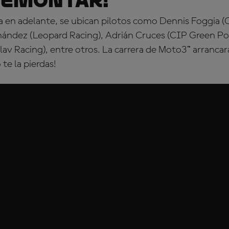
remontar!
ila en adelante, se ubican pilotos como Dennis Foggi
nández (Leopard Racing), Adrián Cruces (CIP Green Po
av Racing), entre otros. La carrera de Moto3™ arrancar
te la pierdas!