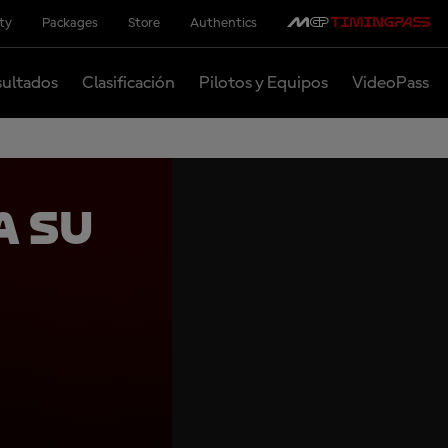
ity
Packages
Store
Authentics
ultados
Clasificación
Pilotos y Equipos
VideoPass
a su