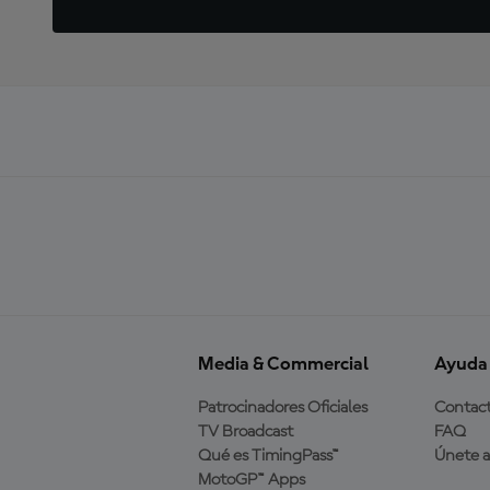
Media & Commercial
Ayuda
Patrocinadores Oficiales
Contac
TV Broadcast
FAQ
Qué es TimingPass™
Únete 
MotoGP™ Apps