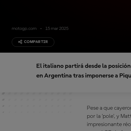
motogp.com
15 mar 2025
COMPARTIR
El italiano partirá desde la posició
en Argentina tras imponerse a Pi
Pese a que cayeron
por la 'pole', y 
impresionante réco