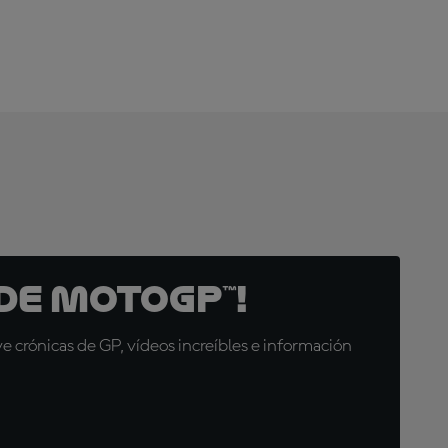
de MotoGP™!
 crónicas de GP, vídeos increíbles e información