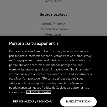
MotoGP™26
Sobre nosotros
MotoGP Group
Política de cookies
Aviso Legal
Política de privacidad
Personaliza tu experiencia
Política de compra
Dorna y sus proveedores utilizan cookies y tecnologías similares
para medir tus interacciones con nuestros sitios web, productos y
servicios, y para mostrarte publicidad personalizada basada en un
Descarga la aplicación oficial de MotoGP™
perfil elaborado a partir de tus hábitos de navegación (por
ejemplo, las páginas que visitas). Al hacer clic en "Habilitar todas",
aceptas que nuestras cookies se almacenen en tu dispositivo para
esos fines. Al hacer clic en "Personalizar" puedes elegir qué
categorías de cookies prefieres activar o rechazar. Siempre
puedes consultar nuestra Política de Cookies para obtener más
© 2026 MotoGP Sports Entertainment Group. Todos los derechos
información.
Política de Cookies
reservados. Todas las marcas son propiedad de sus respectivos dueños.
PERSONALIZAR / RECHAZAR
HABILITAR TODAS