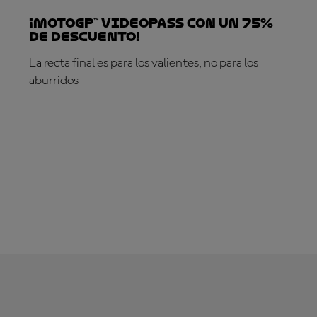
¡MotoGP™ VideoPass con un 75%
de descuento!
La recta final es para los valientes, no para los
aburridos
¡SUSCRÍBETE YA!