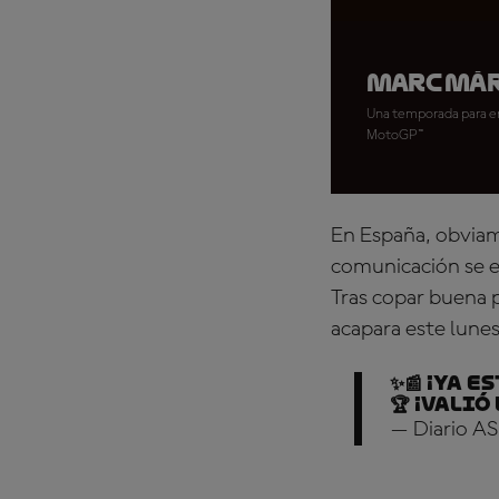
Marc Már
Una temporada para enm
MotoGP™
En España, obviam
comunicación se ex
Tras copar buena p
acapara este lunes
✨📰 ¡Ya e
🏆 ¡Valió
— Diario AS