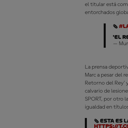
el titular está c
entorchados global
🗞️
#L
'El 
— Mun
La prensa deporti
Marc a pesar del r
Retorno del Rey' y
calvario de lesion
SPORT, por otro la
igualdad en título
🗞️ Esta e
https://t