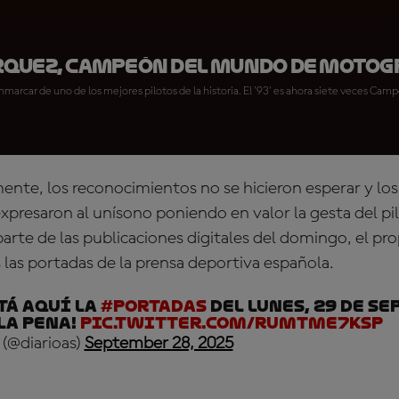
quez, Campeón del Mundo de MotoGP
arcar de uno de los mejores pilotos de la historia. El '93' es ahora siete veces Ca
ente, los reconocimientos no se hicieron esperar y lo
presaron al unísono poniendo en valor la gesta del pi
arte de las publicaciones digitales del domingo, el pr
 las portadas de la prensa deportiva española.
stá aquí la
#portadAS
del lunes, 29 de s
 la pena!
pic.twitter.com/RUMtme7Ksp
 (@diarioas)
September 28, 2025