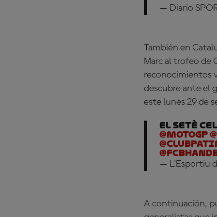
— Diario SPO
También en Cataluñ
Marc al trofeo de 
reconocimientos va
descubre ante el 
este lunes 29 de s
EL SETÈ CE
@MotoGP
@
@clubpati
@FCBhand
— L'Esportiu 
A continuación, pu