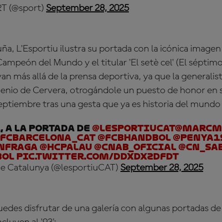
RT (@sport)
September 28, 2025
a, L'Esportiu ilustra su portada con la icónica imagen
Campeón del Mundo y el titular 'El setè cel' (El séptimo 
n más allá de la prensa deportiva, ya que la generalis
genio de Cervera, otrogándole un puesto de honor en 
eptiembre tras una gesta que ya es historia del mundo
L, a la portada de
@lesportiuCAT
@marcm
FCBarcelona_cat
@FCBhandbol
@Penya1
nfraga
@hcpalau
@CNAB_oficial
@CN_Sa
bol
pic.twitter.com/DdxdxZDFDt
de Catalunya (@lesportiuCAT)
September 28, 2025
edes disfrutar de una galería con algunas portadas de 