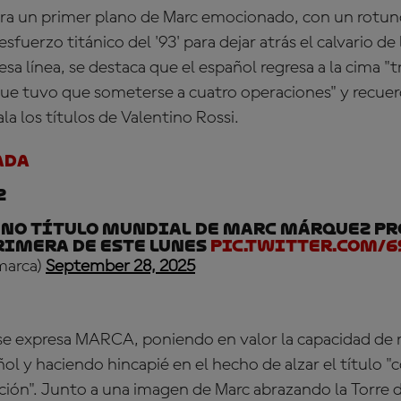
tra un primer plano de Marc emocionado, con un rotundo
 esfuerzo titánico del '93' para dejar atrás el calvario de 
 esa línea, se destaca que el español regresa a la cima "t
ue tuvo que someterse a cuatro operaciones" y recuer
la los títulos de Valentino Rossi.
ada
z
oveno título mundial de Marc Márquez p
rimera de este lunes
pic.twitter.com/
arca)
September 28, 2025
se expresa MARCA, poniendo en valor la capacidad de re
ñol y haciendo hincapié en el hecho de alzar el título 
ción". Junto a una imagen de Marc abrazando la Torre