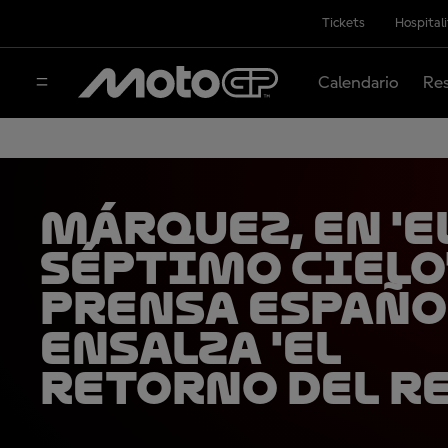
Tickets
Hospital
Calendario
Res
Márquez, en 'e
séptimo cielo'
prensa españo
ensalza 'El
Retorno del Re