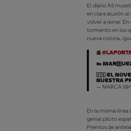
El diario AS mues
en clara alusión al
volver a reinar. En
tormento en los q
nueva corona, igua
📰
#LaPort
🏍️ Mar9️⃣ue
🇪🇸 El n
nuestra p
— MARCA (@m
En la misma línea 
genial piloto espa
Premios de antela