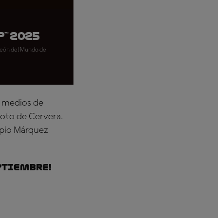
™ 2025
mpeón del Mundo de
s medios de
loto de Cervera.
opio Márquez
eptiembre!