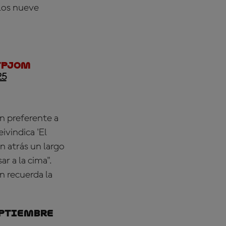
los nueve
tPJom
25
n preferente a
ivindica 'El
n atrás un largo
r a la cima".
n recuerda la
septiembre