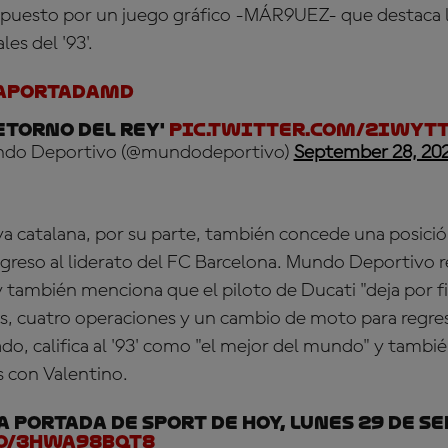
ompuesto por un juego gráfico -MÁR9UEZ- que destaca 
es del '93'.
aPortadaMD
retorno del Rey'
pic.twitter.com/2IwyT
do Deportivo (@mundodeportivo)
September 28, 20
va catalana, por su parte, también concede una posició
egreso al liderato del FC Barcelona. Mundo Deportivo re
 también menciona que el piloto de Ducati "deja por fi
es, cuatro operaciones y un cambio de moto para regresa
do, califica al '93' como "el mejor del mundo" y tambié
s con Valentino.
s la portada de SPORT de hoy, lunes 29 de 
.co/3hwa98bqt8