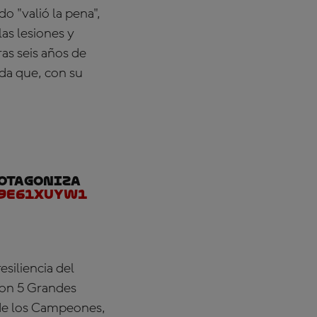
 "valió la pena",
las lesiones y
ras seis años de
da que, con su
rotagoniza
69e61XUyw1
siliencia del
"con 5 Grandes
 de los Campeones,