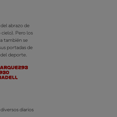
 del abrazo de
cielo). Pero los
ta también se
sus portadas de
 del deporte.
arquez93
930
badell
diversos diarios