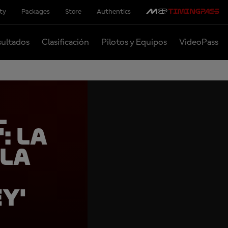
ity
Packages
Store
Authentics
ultados
Clasificación
Pilotos y Equipos
VideoPass
l
: La
la
y'