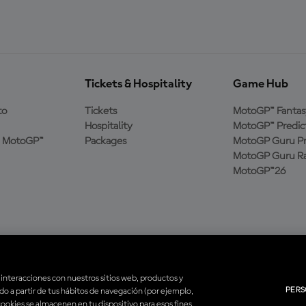
Tickets & Hospitality
Game Hub
to
Tickets
MotoGP™ Fantas
Hospitality
MotoGP™ Predic
a MotoGP™
Packages
MotoGP Guru Pr
MotoGP Guru Ra
MotoGP™26
 interacciones con nuestros sitios web, productos y
PERS
ado a partir de tus hábitos de navegación (por ejemplo,
rvados. Todas las marcas son propiedad de sus respectivos dueños.
 cookies se almacenen en tu dispositivo para esos fines.