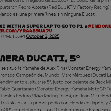
esia con un registro de 1:30.809. El 'podio' de la prime
letaron Pedro Acosta (Red Bull KTM Factory Racing) 
ejando así una primera 'línea' sin ninguna Ducati.
i with a super lap to go to P1 🔥
#Indon
er.com/yRA4B9uA7V
 (@MotoGP)
October 3, 2025
mera Ducati, 5º
n se situó la Yamaha de Alex Rins (Monster Energy Y
 coronado Campeón del Mundo, Marc Márquez (Ducati L
endimiento al situarse 5º, justo por delante de Jack Mi
Fabio Quartararo (Monster Energy Yamaha MotoGP Tea
tamina Enduro VR46 Racing Team), un Joan Mir (Hond
a tras alcanzar su primer podio con Honda en Japón, y
toGP) completaron el Top 10, mientras que Francesco 