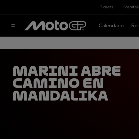
Tickets
Hospital
Calendario
Res
Marini abre
camino en
Mandalika