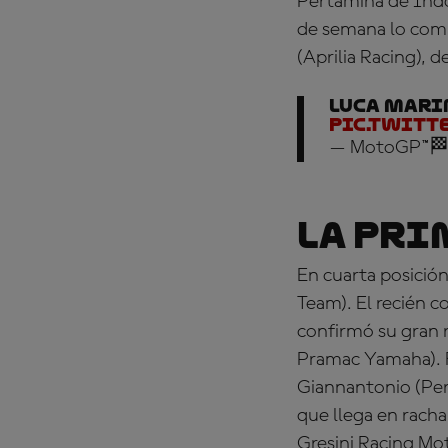
Pertamina de Indon
de semana lo comp
(Aprilia Racing), d
Luca Marin
pic.twitt
— MotoGP™🏁
La pri
En cuarta posició
Team). El recién
confirmó su gran r
Pramac Yamaha). 
Giannantonio (Per
que llega en rach
Gresini Racing Mo