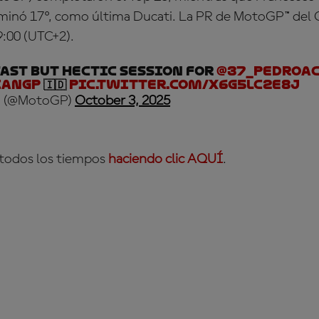
minó 17º, como última Ducati. La PR de MotoGP™ del 
9:00 (UTC+2).
 fast but hectic session for
@37_pedroac
ianGP
🇮🇩
pic.twitter.com/X6G5LC2E8j
 (@MotoGP)
October 3, 2025
 todos los tiempos
haciendo clic AQUÍ
.