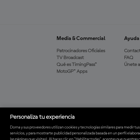
Media & Commercial
Ayuda
Patrocinadores Oficiales
Contac
TV Broadcast
FAQ
Qué es TimingPass™
Únete 
MotoGP™ Apps
Descarga la aplicación
oficial de MotoGP™
Personaliza tu experiencia
Dorna y sus proveedores utilizan cookies y tecnologías similares para medir tus
servicios, y para mostrarte publicidad personalizada basada en un perfil elabor
© 2026 MotoGP Sports Entertainment Group. Todos los derechos rese
las páginas que visitas). Al hacer clic en "Habilitar todas", aceptas que nuestras