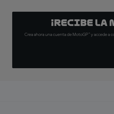
¡Recibe la
Crea ahora una cuenta de MotoGP™ y accede a con