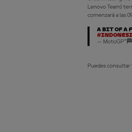
Lenovo Team) ter
comenzará a las 0
A bit of a
#Indones
— MotoGP™🏁
Puedes consultar