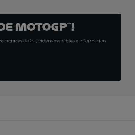
de MotoGP™!
 crónicas de GP, vídeos increíbles e información