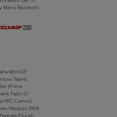
ra sesión del fin
y Marco Bezzecchi
esianGP
🇮🇩
amaha MotoGP
enovo Team),
ller (Prima
m), Fabio Di
a HRC Castrol),
 Alex Márquez (BK8
Bagnaia (Ducati