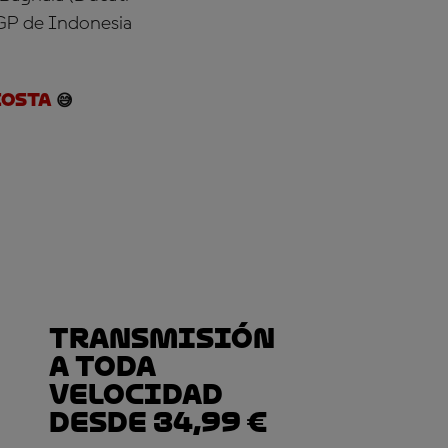
GP de Indonesia
osta
😅
Transmisión
a toda
velocidad
desde 34,99 €