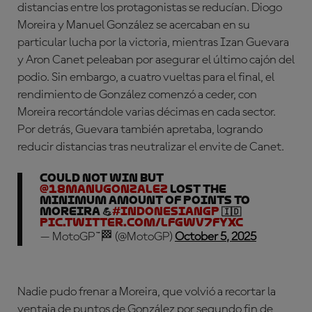
distancias entre los protagonistas se reducían. Diogo
Moreira y Manuel González se acercaban en su
particular lucha por la victoria, mientras Izan Guevara
y Aron Canet peleaban por asegurar el último cajón del
podio. Sin embargo, a cuatro vueltas para el final, el
rendimiento de González comenzó a ceder, con
Moreira recortándole varias décimas en cada sector.
Por detrás, Guevara también apretaba, logrando
reducir distancias tras neutralizar el envite de Canet.
Could not win but
@18manugonzalez
lost the
minimum amount of points to
Moreira 💪
#IndonesianGP
🇮🇩
pic.twitter.com/lFgWv7fYxc
— MotoGP™🏁 (@MotoGP)
October 5, 2025
Nadie pudo frenar a Moreira, que volvió a recortar la
ventaja de puntos de González por segundo fin de