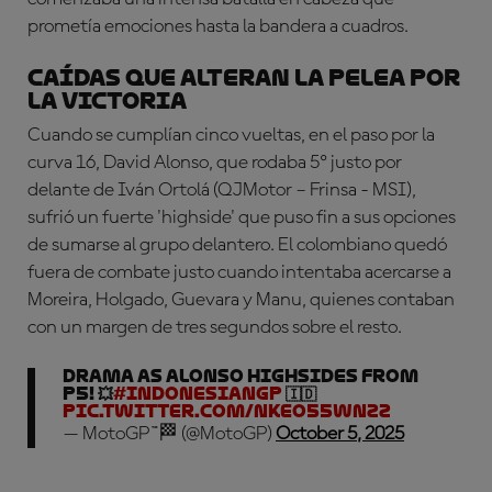
prometía emociones hasta la bandera a cuadros.
Caídas que alteran la pelea por
la victoria
Cuando se cumplían cinco vueltas, en el paso por la
curva 16, David Alonso, que rodaba 5º justo por
delante de Iván Ortolá (QJMotor – Frinsa - MSI),
sufrió un fuerte '
highside'
que puso fin a sus opciones
de sumarse al grupo delantero. El colombiano quedó
fuera de combate justo cuando intentaba acercarse a
Moreira, Holgado, Guevara y Manu, quienes contaban
con un margen de tres segundos sobre el resto.
Drama as Alonso highsides from
P5! 💥
#IndonesianGP
🇮🇩
pic.twitter.com/nkeO55wNZz
— MotoGP™🏁 (@MotoGP)
October 5, 2025