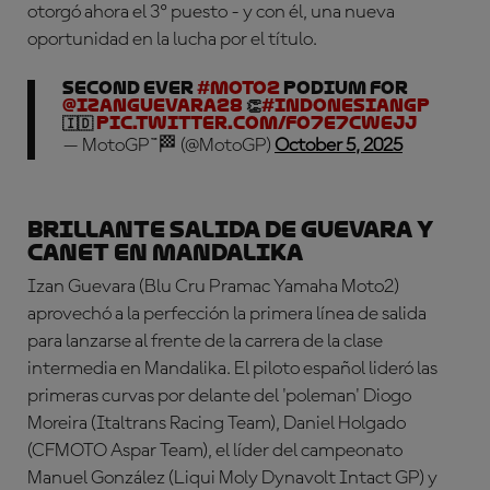
otorgó ahora el 3º puesto - y con él, una nueva
oportunidad en la lucha por el título.
Second ever
#Moto2
podium for
@izanguevara28
👏
#IndonesianGP
🇮🇩
pic.twitter.com/fo7e7CWEJj
— MotoGP™🏁 (@MotoGP)
October 5, 2025
Brillante salida de Guevara y
Canet en Mandalika
Izan Guevara (Blu Cru Pramac Yamaha Moto2)
aprovechó a la perfección la primera línea de salida
para lanzarse al frente de la carrera de la clase
intermedia en Mandalika. El piloto español lideró las
primeras curvas por delante del 'poleman' Diogo
Moreira (Italtrans Racing Team), Daniel Holgado
(CFMOTO Aspar Team), el líder del campeonato
Manuel González (Liqui Moly Dynavolt Intact GP) y