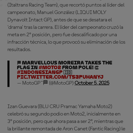
(Italtrans Racing Team), que recortó puntos al líder del
campeonato, Manuel González (LIQUI MOLY
Dynavolt Intact GP), antes de que se desatara el
'drama' tras la carrera. El líder del campeonato cruzó la
meta en 2º posición, pero fue descalificado por una
infracción técnica, lo que provocó su eliminación de los
resultados.
🏁 Marvellous Moreira takes the
flag in
#Moto2
from pole! 👏
#IndonesianGP
🇮🇩
pic.twitter.com/t53PUHANyJ
— MotoGP™🏁 (@MotoGP)
October 5, 2025
Izan Guevara (BLU CRU Pramac Yamaha Moto2)
celebró su segundo podio en Moto2, inicialmente en
3º posición, pero que ahora pasa a ser 2º, mientras que
la brillante remontada de Aron Canet (Fantic Racing) le