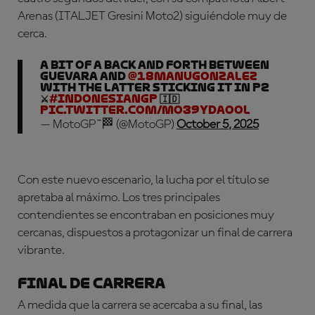
Arenas (ITALJET Gresini Moto2) siguiéndole muy de
cerca.
A bit of a back and forth between
Guevara and
@18ManuGonzalez
with the latter sticking it in P2
⚔️
#IndonesianGP
🇮🇩
pic.twitter.com/MO39ydAOol
— MotoGP™🏁 (@MotoGP)
October 5, 2025
Con este nuevo escenario, la lucha por el título se
apretaba al máximo. Los tres principales
contendientes se encontraban en posiciones muy
cercanas, dispuestos a protagonizar un final de carrera
vibrante.
Final de carrera
A medida que la carrera se acercaba a su final, las