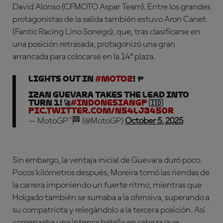
David Alonso (CFMOTO Aspar Team). Entre los grandes
protagonistas de la salida también estuvo Aron Canet
(Fantic Racing Lino Sonego), que, tras clasificarse en
una posición retrasada, protagonizó una gran
arrancada para colocarse en la 14ª plaza.
LIGHTS OUT IN
#Moto2
! 🚥
Izan Guevara takes the lead into
Turn 1! 🚀
#IndonesianGP
🇮🇩
pic.twitter.com/N54Lj3450R
— MotoGP™🏁 (@MotoGP)
October 5, 2025
Sin embargo, la ventaja inicial de Guevara duró poco.
Pocos kilómetros después, Moreira tomó las riendas de
la carrera imponiendo un fuerte ritmo, mientras que
Holgado también se sumaba a la ofensiva, superando a
su compatriota y relegándolo a la tercera posición. Así
comenzaba una intensa batalla en cabeza que