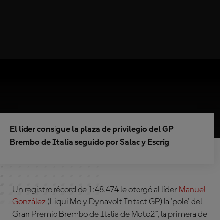
El líder consigue la plaza de privilegio del GP
Brembo de Italia seguido por Salac y Escrig
Un registro récord de 1:48.474 le otorgó al líder
Manuel
González
(Liqui Moly Dynavolt Intact GP)
la 'pole' del
Gran Premio Brembo de Italia de Moto2™, la primera de