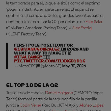
la temporada para él, lo que le sitúa como el séptimo
'poleman' distinto en siete carreras. El español se
confirmó así como uno de los grandes favoritos para el
domingo tras terminar la Q2 por delante de
Filip Salac
(OnlyFans American Racing Team)
y
Alex Escrig
(KLINT Factory Team).
First pole position for
@18manugonzalez
in 2026 and
WHAT A WAY TO MAKE IT 🤯
#ItalianGP
🇮🇹
pic.twitter.com/ilXXgb1D1g
— MotoGP™🏁 (@MotoGP)
May 30, 2026
El Top 10 de la Q2
Tras el trío de cabeza,
Daniel Holgado
(CFMOTO Aspar
Team)
formará parte de la segunda fila de la parrilla
junto a
Collin Veijer
(Red Bull KTM Ajo) y
Alonso López