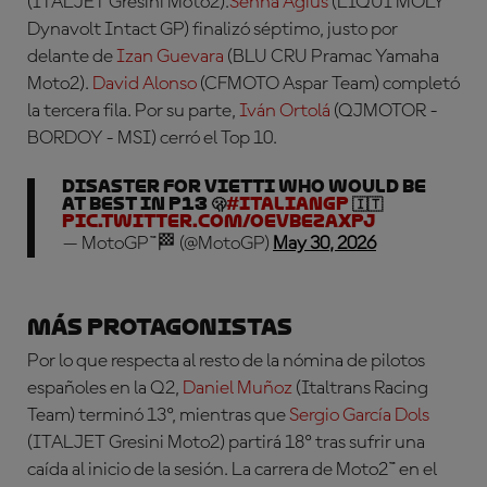
(ITALJET Gresini Moto2)
.
Senna Agius
(LIQUI MOLY
Dynavolt Intact GP)
finalizó séptimo, justo por
delante de
Izan Guevara
(BLU CRU Pramac Yamaha
Moto2)
.
David Alonso
(CFMOTO Aspar Team)
completó
la tercera fila. Por su parte,
Iván Ortolá
(QJMOTOR -
BORDOY - MSI)
cerró el Top 10.
Disaster for Vietti who would be
at best in P13 🫢
#ItalianGP
🇮🇹
pic.twitter.com/OEVBEzAXpJ
— MotoGP™🏁 (@MotoGP)
May 30, 2026
Más protagonistas
Por lo que respecta al resto de la nómina de pilotos
españoles en la Q2,
Daniel Muñoz
(Italtrans Racing
Team) terminó 13º, mientras que
Sergio García Dols
(ITALJET Gresini Moto2) partirá 18º tras sufrir una
caída al inicio de la sesión
. La carrera de Moto2™ en el