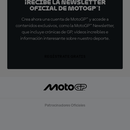
¡Recibe la Newsletter
oficial de MotoGP™!
Crea ahora una cuenta de MotoGP™ y accede a
contenidos exclusivos, como la MotoGP™ Newsletter,
que incluye crónicas de GP, vídeos increíbles e
información interesante sobre nuestro deporte.
REGÍSTRATE GRATIS
Patrocinadores Oficiales