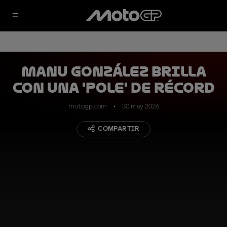
Manu González brilla
con una 'pole' de récord
motogp.com
30 may 2026
COMPARTIR