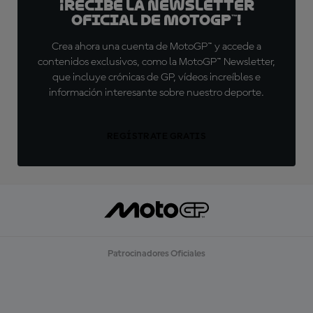
¡Recibe la Newsletter
oficial de MotoGP™!
Crea ahora una cuenta de MotoGP™ y accede a
contenidos exclusivos, como la MotoGP™ Newsletter,
que incluye crónicas de GP, vídeos increíbles e
información interesante sobre nuestro deporte.
REGÍSTRATE GRATIS
Patrocinadores Oficiales