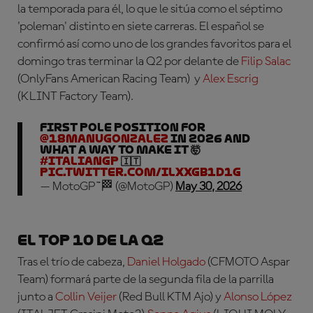
la temporada para él, lo que le sitúa como el séptimo
'poleman' distinto en siete carreras. El español se
confirmó así como uno de los grandes favoritos para el
domingo tras terminar la Q2 por delante de
Filip Salac
(OnlyFans American Racing Team)
y
Alex Escrig
(KLINT Factory Team).
First pole position for
@18manugonzalez
in 2026 and
WHAT A WAY TO MAKE IT 🤯
#ItalianGP
🇮🇹
pic.twitter.com/ilXXgb1D1g
— MotoGP™🏁 (@MotoGP)
May 30, 2026
El Top 10 de la Q2
Tras el trío de cabeza,
Daniel Holgado
(CFMOTO Aspar
Team)
formará parte de la segunda fila de la parrilla
junto a
Collin Veijer
(Red Bull KTM Ajo) y
Alonso López