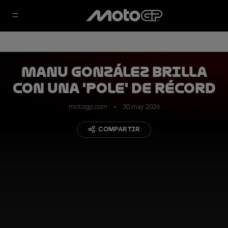
Manu González brilla
con una 'pole' de récord
motogp.com
30 may 2026
COMPARTIR