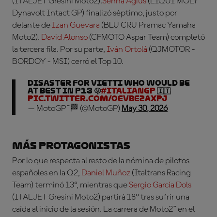
(ITALJET Gresini Moto2)
.
Senna Agius
(LIQUI MOLY
Dynavolt Intact GP)
finalizó séptimo, justo por
delante de
Izan Guevara
(BLU CRU Pramac Yamaha
Moto2)
.
David Alonso
(CFMOTO Aspar Team)
completó
la tercera fila. Por su parte,
Iván Ortolá
(QJMOTOR -
BORDOY - MSI)
cerró el Top 10.
Disaster for Vietti who would be
at best in P13 🫢
#ItalianGP
🇮🇹
pic.twitter.com/OEVBEzAXpJ
— MotoGP™🏁 (@MotoGP)
May 30, 2026
Más protagonistas
Por lo que respecta al resto de la nómina de pilotos
españoles en la Q2,
Daniel Muñoz
(Italtrans Racing
Team) terminó 13º, mientras que
Sergio García Dols
(ITALJET Gresini Moto2) partirá 18º tras sufrir una
caída al inicio de la sesión
. La carrera de Moto2™ en el