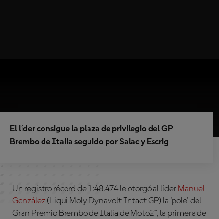
El líder consigue la plaza de privilegio del GP
Brembo de Italia seguido por Salac y Escrig
Un registro récord de 1:48.474 le otorgó al líder
Manuel
González
(Liqui Moly Dynavolt Intact GP)
la 'pole' del
Gran Premio Brembo de Italia de Moto2™, la primera de