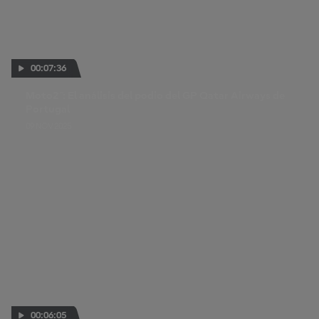
00:07:36
Moto2™: El análisis del podio del GP Qatar Airways de
Portugal
09 NOV 2025
00:06:05