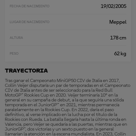
19/02/2005
FECHA DE NACIMIENTO
Meppel
LUGAR DE NACIMIENTO
178 cm
ALTURA
62 kg
PESO
Trayectoria
Tras ganar el Campeonato MiniGP50 CIV de Italia en 2017,
Collin Veijer disputaría un par de temporadas en el Campeonato
CIV de Italia antes de ser seleccionado para la Red Bull
MotoGP™ Rookies Cup en 2020. Veijer terminaría 10º en la
general en su campaña de debut, a la que seguiría una sólida
temporada en el JuniorGP™ en 2021, mientras permanecía
paralelamente en la Rookies Cup. En 2022, daría el paso
definitivo, al verse implicado en la lucha por el título de la
Rookies con Rueda. La batalla llegaría hasta la última ronda en
Valencia, pero Veijer se quedaría a las puertas, mientras que en
JuniorGP™, dos victorias y un sexto puesto en la general
llamarían la atención en la escena mundialista. En 2023, Collin