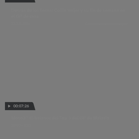
Detrás de los focos: Collin Veijer y su fin de semana en
el GP de casa
23 JUL 2024
Contenido patrocinado por
00:07:26
Moto3™: El balance del Top 3 del GP de Malasia
12 NOV 2023