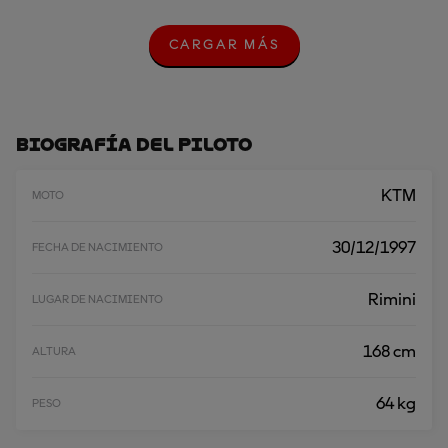
CARGAR MÁS
C
A
R
G
A
R
Biografía Del Piloto
M
Á
S
KTM
MOTO
30/12/1997
FECHA DE NACIMIENTO
Rimini
LUGAR DE NACIMIENTO
168 cm
ALTURA
64 kg
PESO