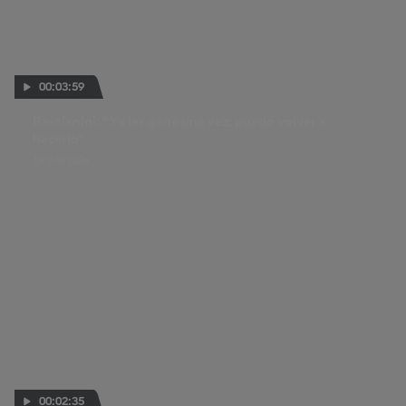
00:03:59
Bastianini: "Ya les gané una vez; puedo volver a
hacerlo"
16 JUN 2026
00:02:35