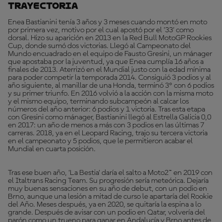
Trayectoria
Enea Bastianini tenía 3 años y 3 meses cuando montó en moto
por primera vez, motivo por el cual apostó por el '33' como
dorsal. Hizo su aparición en 2013 en la Red Bull MotoGP Rookies
Cup, donde sumó dos victorias. Llegó al Campeonato del
Mundo encuadrado en el equipo de Fausto Gresini, un mánager
que apostaba por la juventud, ya que Enea cumplía 16 años a
finales de 2013. Aterrizó en el Mundial justo con la edad mínima
para poder competir la temporada 2014. Consiguió 3 podios y al
año siguiente, al manillar de una Honda, terminó 3º con 6 podios
y su primer triunfo. En 2016 volvió a la acción con la misma moto
y el mismo equipo, terminando subcampeón al calcar los
números del año anterior: 6 podios y 1 victoria. Tras esta etapa
con Gresini como mánager, Bastianini llegó al Estrella Galicia 0,0
en 2017: un año de menos a más con 3 podios en las últimas 7
carreras. 2018, ya en el Leopard Racing, trajo su tercera victoria
en el campeonato y 5 podios, que le permitieron acabar el
Mundial en cuarta posición.
Tras ese buen año, 'La Bestia' daría el salto a Moto2™ en 2019 con
el Italtrans Racing Team. Su progresión sería meteórica. Dejaría
muy buenas sensaciones en su año de debut, con un podio en
Brno, aunque una lesión a mitad de curso le apartaría del Rookie
del Año. Meses después, ya en 2020, se quitaría la espina a lo
grande. Después de avisar con un podio en Qatar, volvería del
parón como un trueno para ganar en Andalucía y Brno antes de