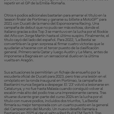
repetir en el GP de la Emilia-Romaña.
Otros 4 podios adicionales bastarían para amarrar el título en la
'season finale' de Portimao y ganarse su billete a MotoGP™ para
2021 con Ducati de la mano del Esponsorama Racing. Una
campaña de debut que no pudo ser más exitosa, donde el
italiano gracias a dos Top 3 se mantuvo en la lucha por el Rookie
del Año con Jorge Martín hasta el último suspiro. Finalmente, el
título cayó del lado del español. Para 2022, 'La Bestia' se
convertiría en la gran sorpresa al firmar cuatro victorias que le
ayudarían a hacerse con el tercer puesto de la clasificación
general. Primero sería Qatar y luego Austin y Le Mans, antes de
imponerse a Bagnaia en un sensacional duelo en la última
vuelta en Aragón.
Sus actuaciones le permitirían un fichaje de ensueño por la
escudería oficial de Ducati para 2023, pero tras una lesión en el
omóplato en la ronda inaugural en Portimao, la campaña de
Bastianini nunca llegaría a despegar. El '23' volvió a lesionarse en
Catalunya, y no fue hasta Malasia cuando consiguió volver al
escalón más alto del podio tras una impresionante carrera. Tras
situarse durante gran parte del curso 2024 en la lucha por el
título con nueve podios, incluidos dos triunfos, 'La Bestia'
firmaría su mejor temporada con un cuarto puesto en la general
del Campeonato del Mundo. Un nuevo desafío llamaría a
Bastianini en 2025 al dar el salto a Red Bull KTM Tech3. Tras