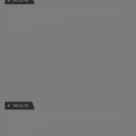
00:01:30
HIGHLIGHTS: Presentación 2026 de Red Bull KTM
Factory Racing y Tech3
27 ENE 2026
00:41:39
Red Bull KTM Factory Racing y Tech3: Presentación
2026, al completo
27 ENE 2026