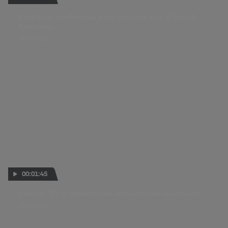
Bastianini confirma su paso adelante tras el Test de
Barcelona
29 MAY 2026
00:01:45
Steiner: "Es el deporte más emocionante del mundo"
08 ABR 2026