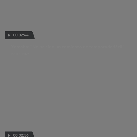
00:02:44
Yamaha: "No ha sido un comienzo de temporada fácil"
27 JUL 2026
00:02:56