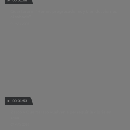
00:01:08
Quartararo: "Hemos progresado muy bien del viernes
al sábado"
09 MAY 2026
00:01:53
Zarco y Quartararo vuelven a perseguir la gloria en
casa
07 MAY 2026