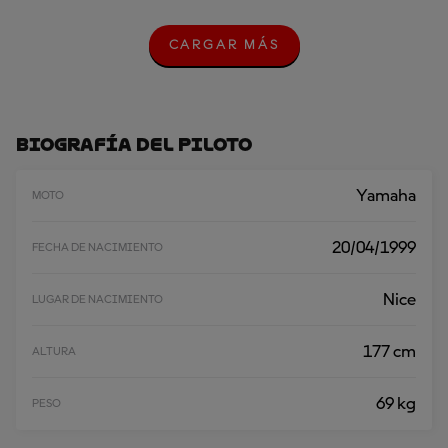
CARGAR MÁS
C
A
R
G
A
R
Biografía Del Piloto
M
Á
S
Yamaha
MOTO
20/04/1999
FECHA DE NACIMIENTO
Nice
LUGAR DE NACIMIENTO
177 cm
ALTURA
69 kg
PESO