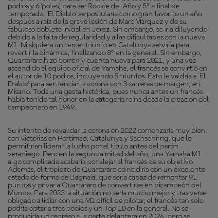
podios y 6 'poles', para ser Rookie del Año y 5º a final de
temporada. 'El Diablo' se postularía como gran favorito un año
después a raíz de la grave lesión de Marc Márquez y de su
fabuloso doblete inicial en Jerez. Sin embargo, se iría diluyendo
debido a la falta de regularidad y a las dificultades con la nueva
M1. Ni siquiera un tercer triunfo en Catalunya serviría para
revertir la dinámica, finalizando 8º en la general. Sin embargo,
Quartararo hizo borrón y cuenta nueva para 2021, y una vez
ascendido al equipo oficial de Yamaha, el francés se convirtió en
el autor de 10 podios, incluyendo 5 triunfos. Esto le valdría a 'El
Diablo' para sentenciar la corona con 3 carreras de margen, en
Misano. Toda una gesta histórica, pues nunca antes un francés
había tenido tal honor en la categoría reina desde la creación del
campeonato en 1949.
Su intento de revalidar la corona en 2022 comenzaría muy bien,
con victorias en Portimao, Catalunya y Sachsenring, que le
permitirían liderar la lucha por el título antes del parón
veraniego. Pero en la segunda mitad del año, una Yamaha M1
algo complicada acabaría por alejar al francés de su objetivo.
Además, el tropiezo de Quartararo coincidiría con un excelente
estado de forma de Bagnaia, que sería capaz de remontar 91
puntos y privar a Quartararo de convertirse en bicampeón del
Mundo. Para 2023 la situación no sería mucho mejor y tras verse
obligado a lidiar con una M1 difícil de pilotar, el francés tan solo
podría optar a tres podios y un Top 10 en la general. No se
produciría un regreso a la parte delantera en 2024, pero se