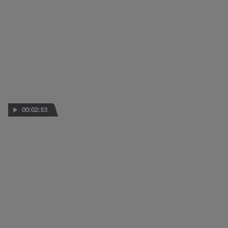
00:02:53
Quartararo, sobre su fichaje por Honda: "Era el
momento de cambiar... de afrontar un nuevo desafío"
06 AGO 2026