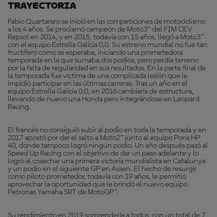
Trayectoria
Fabio Quartararo se inició en las competiciones de motociclismo
a los 4 años. Se proclamó campeón de Moto3™ del FIM CEV
Repsol en 2014, y en 2015, todavía con 15 años, llegó a Moto3™
con el equipo Estrella Galicia 0,0. Su estreno mundial no fue tan
fructífero como se esperaba, iniciando una prometedora
temporada en la que sumaba dos podios, pero perdía terreno
por la falta de regularidad en sus resultados. En la parte final de
la temporada fue víctima de una complicada lesión que le
impidió participar en las últimas carreras. Tras un año en el
equipo Estrella Galicia 0,0, en 2016 cambiaría de estructura,
llevando de nuevo una Honda pero integrándose en Leopard
Racing.
El francés no consiguió subir al podio en toda la temporada y en
2017 apostó por dar el salto a Moto2™ junto al equipo Pons HP
40, donde tampoco logró ningún podio. Un año después pasó al
Speed Up Racing con el objetivo de dar un paso adelante y lo
logró al cosechar una primera victoria mundialista en Catalunya
y un podio en el siguiente GP en Assen. El hecho de resurgir
como piloto prometedor, todavía con 19 años, le permitió
aprovechar la oportunidad que le brindó el nuevo equipo
Petronas Yamaha SRT de MotoGP™.
Su rendimiento en 2019 sorprendería a todos, con un total de 7