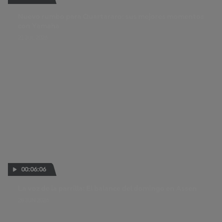
Nuevo rumbo para Quartararo: sus mejores momentos
con Yamaha
21 JUL 2026
00:06:06
La voz de la parrilla: El balance del domingo en Assen
28 JUN 2026