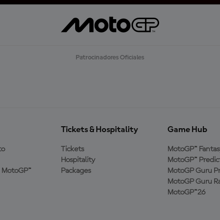
Patrocinadores Oficiales
Tickets & Hospitality
Game Hub
to
Tickets
MotoGP™ Fantas
Hospitality
MotoGP™ Predic
a MotoGP™
Packages
MotoGP Guru Pr
MotoGP Guru Ra
MotoGP™26