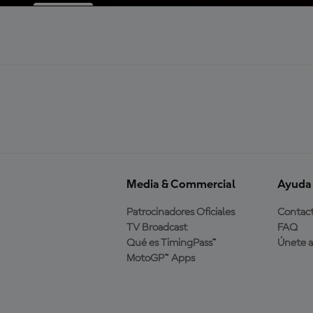
Media & Commercial
Ayuda
Patrocinadores Oficiales
Contac
TV Broadcast
FAQ
Qué es TimingPass™
Únete 
MotoGP™ Apps