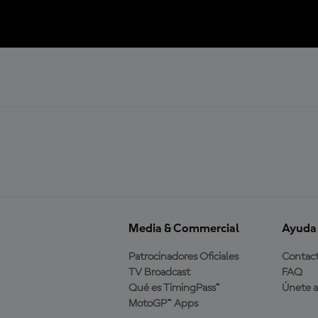
Media & Commercial
Ayuda
Patrocinadores Oficiales
Contac
TV Broadcast
FAQ
Qué es TimingPass™
Únete 
MotoGP™ Apps