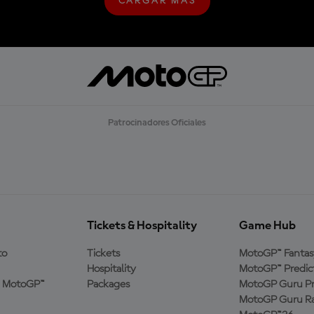
CARGAR MÁS
C
A
R
G
A
R
M
Á
S
Patrocinadores Oficiales
Tickets & Hospitality
Game Hub
to
Tickets
MotoGP™ Fantas
Hospitality
MotoGP™ Predic
a MotoGP™
Packages
MotoGP Guru Pr
MotoGP Guru Ra