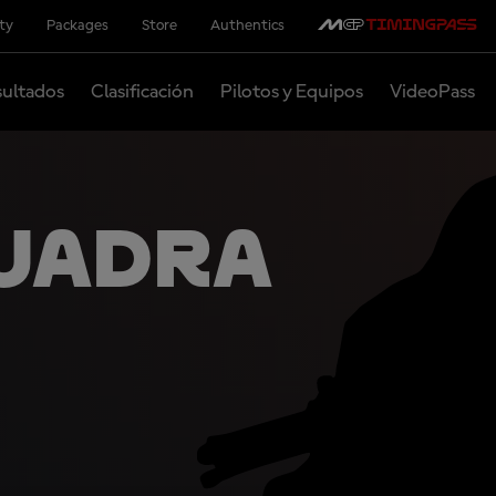
ity
Packages
Store
Authentics
ultados
Clasificación
Pilotos y Equipos
VideoPass
uadra