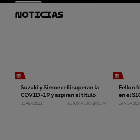
Noticias
Suzuki y Simoncelli superan la
Fellon 
COVID-19 y aspiran al título
en el S
01 ABR 2021
AUTOR MOTOGP.COM
14 NOV 202