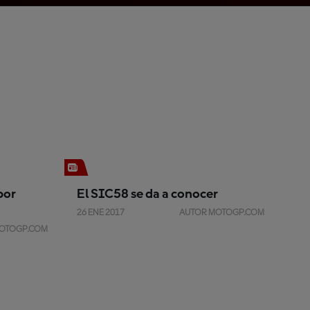
por
El SIC58 se da a conocer
26 ENE 2017
AUTOR MOTOGP.COM
OTOGP.COM