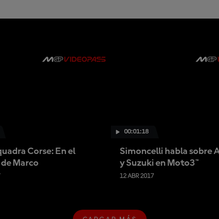
R
G
A
R
M
Á
S
00:01:18
uadra Corse: En el
Simoncelli habla sobre 
 de Marco
y Suzuki en Moto3™
7
12 ABR 2017