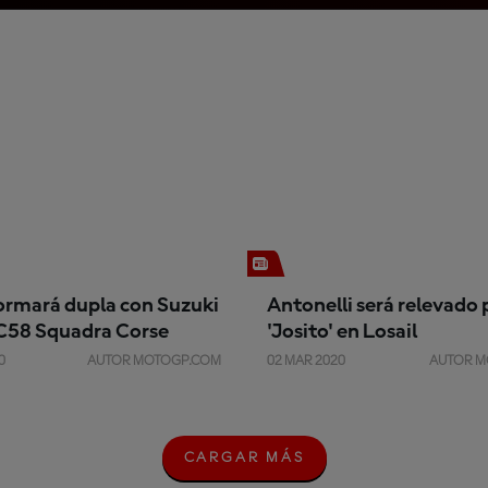
formará dupla con Suzuki
Antonelli será relevado 
IC58 Squadra Corse
'Josito' en Losail
0
AUTOR MOTOGP.COM
02 MAR 2020
AUTOR M
CARGAR MÁS
C
A