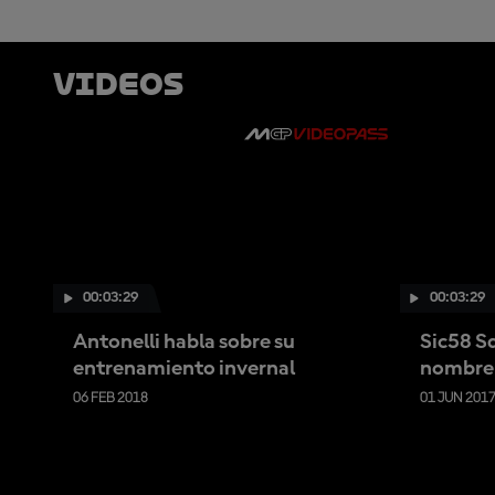
Videos
00:03:29
00:03:29
Antonelli habla sobre su
Sic58 Sq
entrenamiento invernal
nombre
06 FEB 2018
01 JUN 201