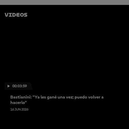
G
A
R
Videos
M
Á
S
00:03:59
Bastianini: "Ya les gané una vez; puedo volver a
hacerlo"
16 JUN 2026