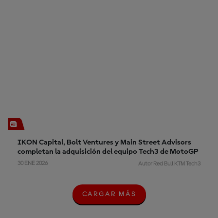
IKON Capital, Bolt Ventures y Main Street Advisors
completan la adquisición del equipo Tech3 de MotoGP
30 ENE 2026
Autor Red Bull KTM Tech3
CARGAR MÁS
C
A
R