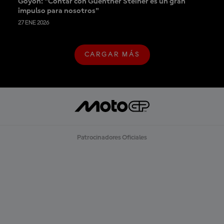
Goyon: "Contar con Guenther Steiner es un gran
impulso para nosotros"
27 ENE 2026
CARGAR MÁS
C
A
R
G
A
R
M
Á
S
Patrocinadores Oficiales