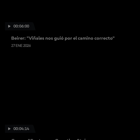
00:06:00
Beirer: "Viñales nos guió por el camino correcto"
27 ENE 2026
00:04:14