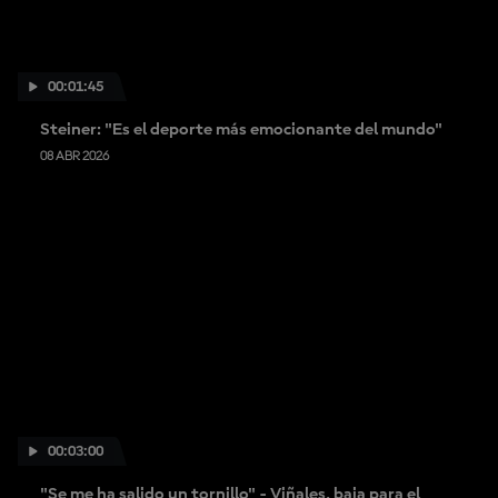
00:01:45
Steiner: "Es el deporte más emocionante del mundo"
08 ABR 2026
00:03:00
"Se me ha salido un tornillo" - Viñales, baja para el