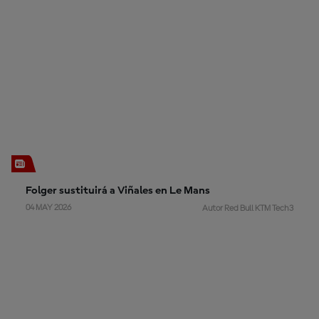
Folger sustituirá a Viñales en Le Mans
04 MAY 2026
Autor Red Bull KTM Tech3