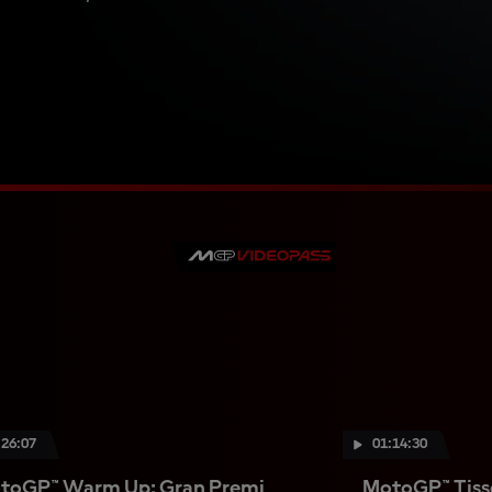
:26:07
01:14:30
toGP™ Warm Up: Gran Premi
MotoGP™ Tisso