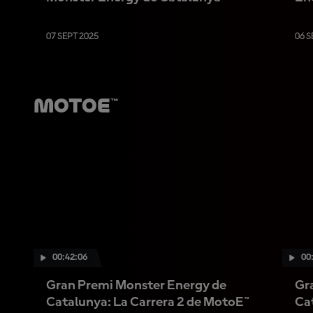
07 SEPT 2025
06 S
MotoE™
00:42:06
00
Gran Premi Monster Energy de
Gr
Catalunya: La Carrera 2 de MotoE™
Ca