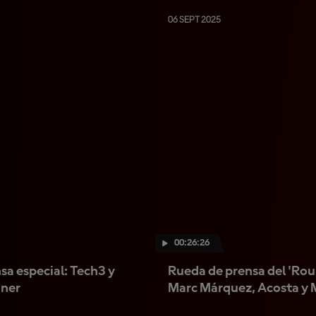
06 SEPT 2025
00:26:26
sa especial: Tech3 y
Rueda de prensa del 'Rou
iner
Marc Márquez, Acosta y 