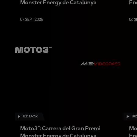
Monster Energy de Catalunya
En
07 SEPT 2025
06 S
Moto3™
01:14:56
00
Moto3™: Carrera del Gran Premi
Mo
Monster Energy de Catalunya
En