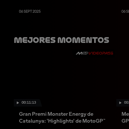
06 SEPT 2025
06 S
Mejores Momentos
00:11:13
00
Gran Premi Monster Energy de
Me
Catalunya: 'Highlights' de MotoGP™
GP