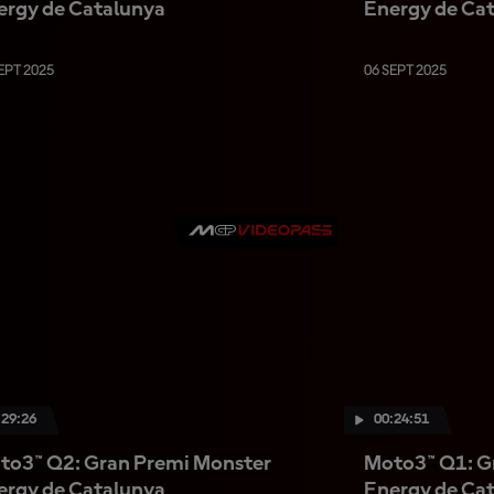
ergy de Catalunya
Energy de Ca
EPT 2025
06 SEPT 2025
:29:26
00:24:51
to3™ Q2: Gran Premi Monster
Moto3™ Q1: G
ergy de Catalunya
Energy de Ca