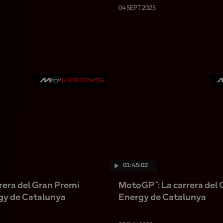
04 SEPT 2025
01:45:02
era del Gran Premi
MotoGP™: La carrera del
gy de Catalunya
Energy de Catalunya