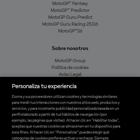
MotoGP™ Fantasy
MotoGP™ Predictor
MotoGP Guru Predict
MotoGP Guru Racing 25/26
MotoGP™26
Sobre nosotros
MotoGP Group
Política de cookies
Aviso Legal
Política de privacidad
Personaliza tu experiencia
Política de compra
Dorna y sus proveedores utilizan cookies y tecnologías similares
para medir tus interacciones con nuestros sitios web, productos y
servicios, y para mostrarte publicidad personalizada basada en un
Descarga la aplicación oficial de MotoGP™
perfil elaborado a partir de tus hábitos de navegación (por
ejemplo, las páginas que visitas). Al hacer clic en "Habilitar todas",
aceptas que nuestras cookies se almacenen en tu dispositivo para
esos fines. Al hacer clic en "Personalizar" puedes elegir qué
categorías de cookies prefieres activar o rechazar. Siempre