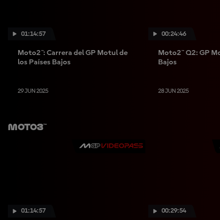
01:14:57
00:24:46
Moto2™: Carrera del GP Motul de
Moto2™ Q2: GP Mot
los Países Bajos
Bajos
29 JUN 2025
28 JUN 2025
Moto3™
01:14:57
00:29:54