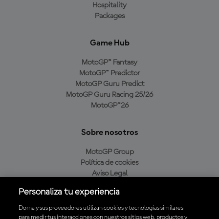
Hospitality
Packages
Game Hub
MotoGP™ Fantasy
MotoGP™ Predictor
MotoGP Guru Predict
MotoGP Guru Racing 25/26
MotoGP™26
Sobre nosotros
MotoGP Group
Política de cookies
Aviso Legal
Política de privacidad
Personaliza tu experiencia
Política de compra
Dorna y sus proveedores utilizan cookies y tecnologías similares
para medir tus interacciones con nuestros sitios web, productos y