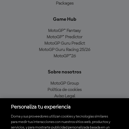
Packages
Game Hub
MotoGP™ Fantasy
MotoGP™ Predictor
MotoGP Guru Predict
MotoGP Guru Racing 25/26
MotoGP™26
Sobre nosotros
MotoGP Group
Política de cookies
Aviso Legal
Política de privacidad
Personaliza tu experiencia
Política de compra
Dorna y sus proveedores utilizan cookies y tecnologías similares
para medir tus interacciones con nuestros sitios web, productos y
servicios, y para mostrarte publicidad personalizada basada en un